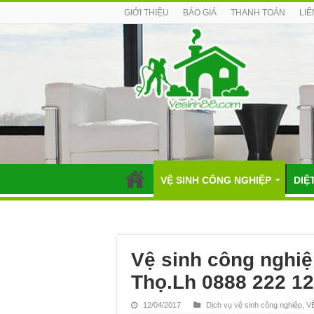
GIỚI THIỆU
BÁO GIÁ
THANH TOÁN
LIÊ
VỆ SINH CÔNG NGHIỆP
DIỆ
Vệ sinh công nghiệ
Thọ.Lh 0888 222 1
12/04/2017
Dịch vụ vệ sinh công nghiệp
,
V