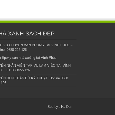
HÀ XANH SẠCH ĐẸP
CH VỤ CHUYỂN VĂN PHÒNG TẠI VĨNH PHÚC –
line: 0888 222 126
 Epoxy sàn nhà xưởng tại Vĩnh Phúc
YỂN NHÂN VIÊN TẠP VỤ LÀM VIỆC TẠI VĨNH
C. LH: 0888222126
ỂN DỤNG CÁN BỘ KỸ THUẬT. Hotline 0888
 126
Seo by :
Ha Don