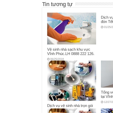
Tin tương tự
Dịch vụ
đón Tế
01/25/
Vệ sinh nhà sạch khu vực
Vĩnh Phúc.LH 0888 222 126.
06/25/2018
Tổng v
tại Vĩ
12/27/
Dịch vụ vệ sinh nhà trọn gói
tại Vĩnh Phúc. LH