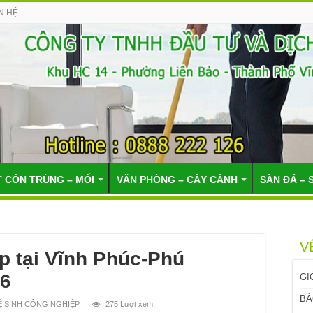
N HỆ
T CÔN TRÙNG – MỐI
VĂN PHÒNG – CÂY CẢNH
SÀN ĐÁ – 
V
p tại Vĩnh Phúc-Phú
26
GI
BÁ
Ệ SINH CÔNG NGHIỆP
275 Lượt xem