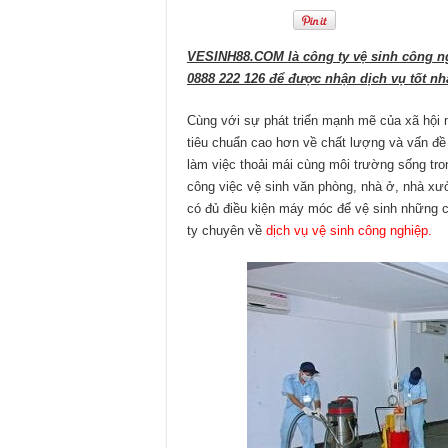
VESINH88.COM là công ty vệ sinh công n
0888 222 126 để được nhận dịch vụ tốt nh
Cùng với sự phát triển mạnh mẽ của xã hội
tiêu chuẩn cao hơn về chất lượng và vấn đề
làm việc thoải mái cùng môi trường sống tro
công việc vệ sinh văn phòng, nhà ở, nhà x
có đủ điều kiện máy móc để vệ sinh những ch
ty chuyên về
dịch vụ vệ sinh công nghiệp.