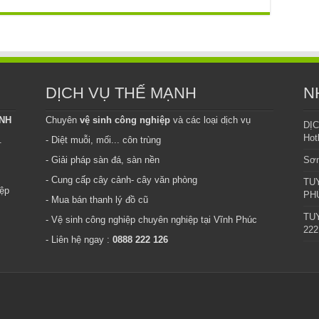
DỊCH VỤ THẾ MẠNH
N
INH
Chuyên
vệ sinh công nghiệp
và các loại dịch vụ
DỊ
Hot
.
- Diệt muỗi, mối... côn trùng
- Giải pháp sàn đá, sàn nền
Sơn
- Cung cấp cây cảnh- cây văn phòng
TU
iệp
PHÚ
- Mua bán thanh lý đồ cũ
TUY
- Vệ sinh công nghiệp chuyên nghiệp tại Vĩnh Phúc
222
- Liên hệ ngay :
0888 222 126