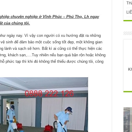
TH
LI
ghiệp chuyên nghiệp ở Vĩnh Phúc – Phú Thọ. Lh ngay
ất của chúng tôi.
 như ngày nay. Vì vậy con người có xu hướng đặt ra những
 vệ sinh để đảm bảo một cuộc sống tốt đẹp, một không gian
ng lành và sạch sẽ hơn. Bất kì ai cũng có thể thực hiện các
ưởng, khách sạn,….Tuy nhiên nếu bạn quá bận rộn hoặc không
ỗ phức tạp thì khi đó không thể thiếu được chúng tôi, công
Kh