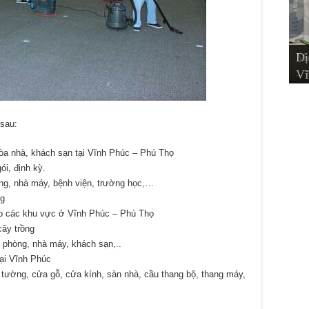
Dị
Dị
Dị
Mu
Ch
Ph
Xu
Vĩ
– 
Ph
 sau:
òa nhà, khách sạn tại Vĩnh Phúc – Phú Thọ
ói, định kỳ.
ng, nhà máy, bệnh viện, trường học,…
ng
hắp các khu vực ở Vĩnh Phúc – Phú Thọ
cây trồng
n phòng, nhà máy, khách sạn,..
tại Vĩnh Phúc
, tường, cửa gỗ, cửa kính, sàn nhà, cầu thang bộ, thang máy,