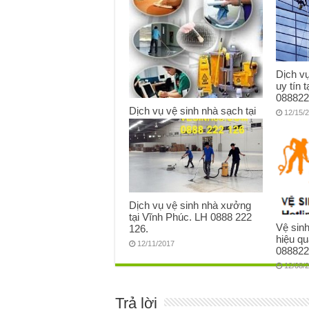
0888222126.
12/29/2017
Dịch vụ
uy tín 
088822
Dịch vụ vệ sinh nhà sạch tại
12/15/
Vĩnh Phúc. LH 0888222126
12/19/2017
Dịch vụ vệ sinh nhà xưởng
tại Vĩnh Phúc. LH 0888 222
Vệ sinh
126.
hiệu qu
12/11/2017
088822
12/08/
Trả lời