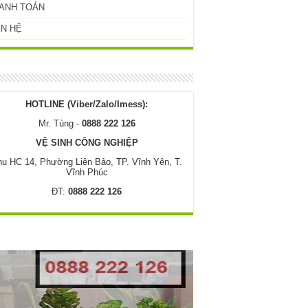
ANH TOÁN
ÊN HỆ
HOTLINE (Viber/Zalo/Imess):
Mr. Tùng -
0888 222 126
VỆ SINH CÔNG NGHIỆP
u HC 14, Phường Liên Bảo, TP. Vĩnh Yên, T.
Vĩnh Phúc
ĐT:
0888 222 126