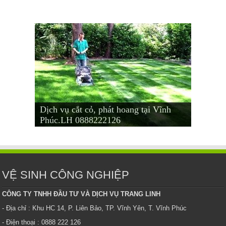
Dịch vụ cắt cỏ, phát hoang tại Vĩnh
Dịch vụ cắt cỏ tại Vĩnh Yên – Bình
Dịch vụ cho thuê cây văn phòng tại
Mua bán cây văn phòng tại Vĩnh Phúc
Cho thuê cây cảnh, văn phòng tại Vĩnh
Phúc.LH 0888222126
Xuyên- Phúc Yên. LH 0888 222 126
Vĩnh Phúc.LH 0888 222 126.
– LH: 0888222126
Phúc
VỆ SINH CÔNG NGHIỆP
CÔNG TY TNHH ĐẦU TƯ VÀ DỊCH VỤ TRANG LINH
- Địa chỉ : Khu HC 14, P. Liên Bảo, TP. Vĩnh Yên, T. Vĩnh Phúc
- Điện thoại : 0888 222 126