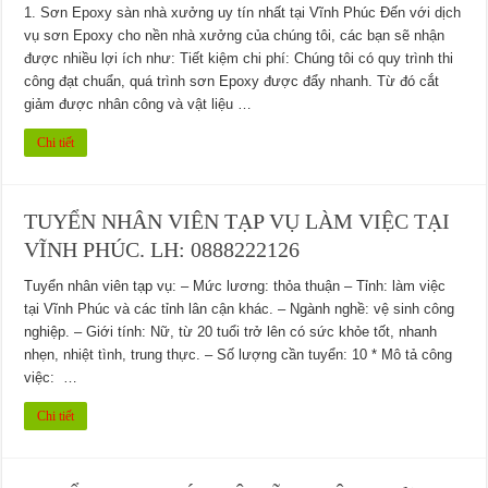
1. Sơn Epoxy sàn nhà xưởng uy tín nhất tại Vĩnh Phúc Đến với dịch
vụ sơn Epoxy cho nền nhà xưởng của chúng tôi, các bạn sẽ nhận
được nhiều lợi ích như: Tiết kiệm chi phí: Chúng tôi có quy trình thi
công đạt chuẩn, quá trình sơn Epoxy được đẩy nhanh. Từ đó cắt
giảm được nhân công và vật liệu …
Chi tiết
TUYỂN NHÂN VIÊN TẠP VỤ LÀM VIỆC TẠI
VĨNH PHÚC. LH: 0888222126
Tuyển nhân viên tạp vụ: – Mức lương: thỏa thuận – Tỉnh: làm việc
tại Vĩnh Phúc và các tỉnh lân cận khác. – Ngành nghề: vệ sinh công
nghiệp. – Giới tính: Nữ, từ 20 tuổi trở lên có sức khỏe tốt, nhanh
nhẹn, nhiệt tình, trung thực. – Số lượng cần tuyển: 10 * Mô tả công
việc: …
Chi tiết