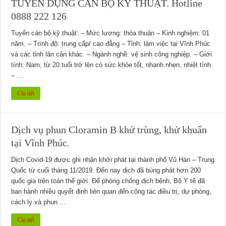
TUYỂN DỤNG CÁN BỘ KỸ THUẬT. Hotline
0888 222 126
Tuyển cán bộ kỹ thuật: – Mức lương: thỏa thuận – Kinh nghiệm: 01
năm. – Trình độ: trung cấp/ cao đẳng – Tỉnh: làm việc tại Vĩnh Phúc
và các tỉnh lân cận khác. – Ngành nghề: vệ sinh công nghiệp. – Giới
tính: Nam, từ 20 tuổi trở lên có sức khỏe tốt, nhanh nhẹn, nhiệt tình.
– …
Chi tiết
Dịch vụ phun Cloramin B khử trùng, khử khuẩn
tại Vĩnh Phúc.
Dịch Covid-19 được ghi nhận khởi phát tại thành phố Vũ Hán – Trung
Quốc từ cuối tháng 11/2019. Đến nay dịch đã bùng phát hơn 200
quốc gia trên toàn thế giới. Để phòng chống dịch bệnh, Bộ Y tế đã
ban hành nhiều quyết định liên quan đến công tác điều trị, dự phòng,
cách ly và phun …
Chi tiết