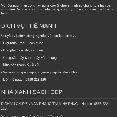
Với đội ngũ nhân công tay nghề cao & chuyên nghiệp chúng tôi nhận vệ
sinh, làm đẹp các công trình nhà hàng, công ty... theo nhu cầu của khách
hàng.
DỊCH VỤ THẾ MẠNH
Chuyên
vệ sinh công nghiệp
và các loại dịch vụ
- Diệt muỗi, mối... côn trùng
- Giải pháp sàn đá, sàn nền
- Cung cấp cây cảnh- cây văn phòng
- Mua bán thanh lý đồ cũ
- Vệ sinh công nghiệp chuyên nghiệp tại Vĩnh Phúc
- Liên hệ ngay :
0888 222 126
NHÀ XANH SẠCH ĐẸP
DỊCH VỤ CHUYỂN VĂN PHÒNG TẠI VĨNH PHÚC – Hotline: 0888 222
126
Sơn Epoxy sàn nhà xưởng tại Vĩnh Phúc