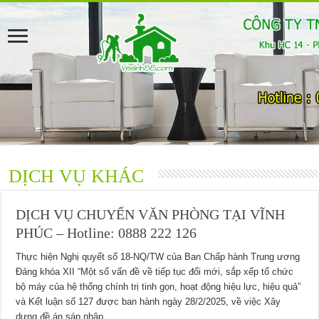
DỊCH VỤ KHÁC
DỊCH VỤ CHUYỂN VĂN PHÒNG TẠI VĨNH
PHÚC – Hotline: 0888 222 126
Thực hiện Nghị quyết số 18-NQ/TW của Ban Chấp hành Trung ương
Đảng khóa XII “Một số vấn đề về tiếp tục đổi mới, sắp xếp tổ chức
bộ máy của hệ thống chính trị tinh gọn, hoạt động hiệu lực, hiệu quả”
và Kết luận số 127 được ban hành ngày 28/2/2025, về việc Xây
dựng đề án sáp nhập …