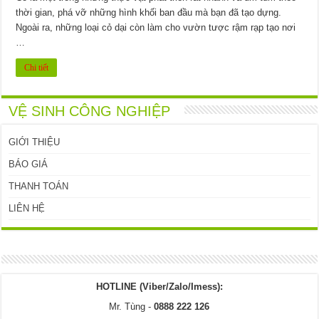
thời gian, phá vỡ những hình khối ban đầu mà bạn đã tạo dựng.
Ngoài ra, những loại cỏ dại còn làm cho vườn tược rậm rạp tạo nơi
…
Chi tiết
VỆ SINH CÔNG NGHIỆP
GIỚI THIỆU
BÁO GIÁ
THANH TOÁN
LIÊN HỆ
HOTLINE (Viber/Zalo/Imess):
Mr. Tùng -
0888 222 126