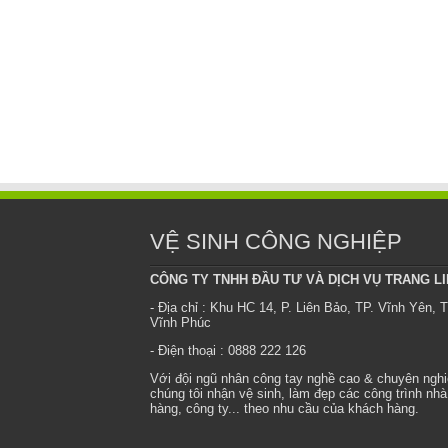
VỆ SINH CÔNG NGHIỆP
CÔNG TY TNHH ĐẦU TƯ VÀ DỊCH VỤ TRANG L
- Địa chỉ : Khu HC 14, P. Liên Bảo, TP. Vĩnh Yên, T
Vĩnh Phúc
- Điện thoại : 0888 222 126
Với đội ngũ nhân công tay nghề cao & chuyên ngh
chúng tôi nhận vệ sinh, làm đẹp các công trình nhà
hàng, công ty... theo nhu cầu của khách hàng.