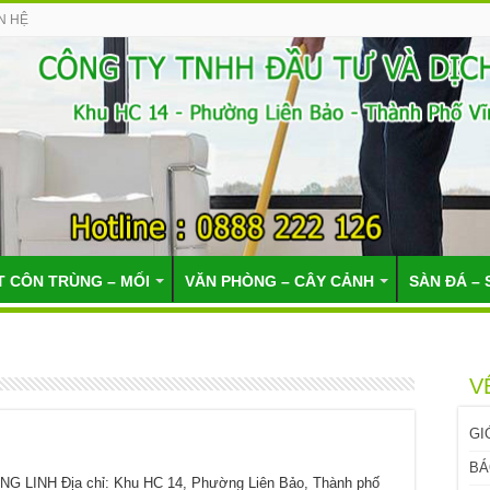
N HỆ
T CÔN TRÙNG – MỐI
VĂN PHÒNG – CÂY CẢNH
SÀN ĐÁ – 
V
GI
BÁ
LINH Địa chỉ: Khu HC 14, Phường Liên Bảo, Thành phố