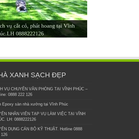
ch vụ cắt cỏ, phát hoang tại Vĩnh
ch vụ cắt cỏ tại Vĩnh Yên – Bình
ch vụ cho thuê cây văn phòng tại
a bán cây văn phòng tại Vĩnh Phúc
o thuê cây cảnh, văn phòng tại Vĩnh
úc.LH 0888222126
yên- Phúc Yên. LH 0888 222 126
nh Phúc.LH 0888 222 126.
LH: 0888222126
úc
HÀ XANH SẠCH ĐẸP
CH VỤ CHUYỂN VĂN PHÒNG TẠI VĨNH PHÚC –
line: 0888 222 126
 Epoxy sàn nhà xưởng tại Vĩnh Phúc
YỂN NHÂN VIÊN TẠP VỤ LÀM VIỆC TẠI VĨNH
C. LH: 0888222126
ỂN DỤNG CÁN BỘ KỸ THUẬT. Hotline 0888
 126