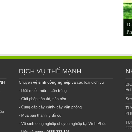
Dị
Dị
Dị
Mu
Ch
Ph
Xu
Vĩ
– 
Ph
DỊCH VỤ THẾ MẠNH
N
INH
Chuyên
vệ sinh công nghiệp
và các loại dịch vụ
DỊ
Hot
.
- Diệt muỗi, mối... côn trùng
- Giải pháp sàn đá, sàn nền
Sơn
- Cung cấp cây cảnh- cây văn phòng
TU
iệp
PHÚ
- Mua bán thanh lý đồ cũ
TUY
- Vệ sinh công nghiệp chuyên nghiệp tại Vĩnh Phúc
222
- Liên hệ ngay :
0888 222 126