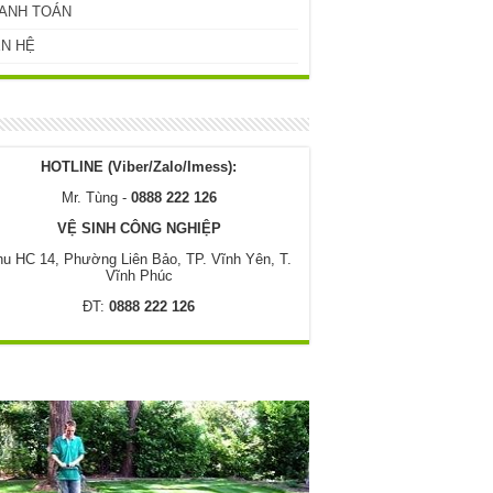
ANH TOÁN
ÊN HỆ
HOTLINE (Viber/Zalo/Imess):
Mr. Tùng -
0888 222 126
VỆ SINH CÔNG NGHIỆP
u HC 14, Phường Liên Bảo, TP. Vĩnh Yên, T.
Vĩnh Phúc
ĐT:
0888 222 126