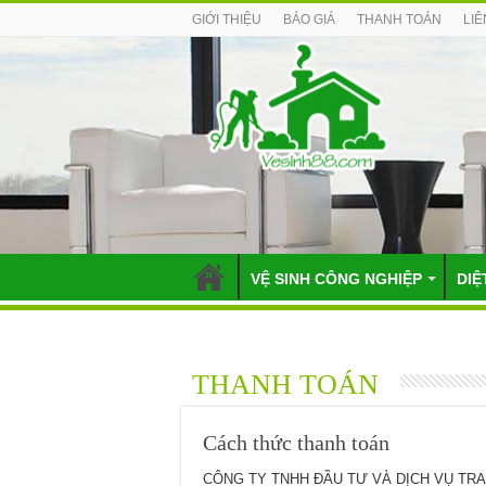
GIỚI THIỆU
BÁO GIÁ
THANH TOÁN
LIÊ
VỆ SINH CÔNG NGHIỆP
DIỆ
THANH TOÁN
Cách thức thanh toán
CÔNG TY TNHH ĐẦU TƯ VÀ DỊCH VỤ TRANG 