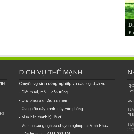
Dị
Dị
Dị
Mu
Ch
Ph
Xu
Vĩ
– 
Ph
DỊCH VỤ THẾ MẠNH
N
INH
Chuyên
vệ sinh công nghiệp
và các loại dịch vụ
DỊ
Hot
.
- Diệt muỗi, mối... côn trùng
- Giải pháp sàn đá, sàn nền
Sơn
- Cung cấp cây cảnh- cây văn phòng
TU
iệp
PHÚ
- Mua bán thanh lý đồ cũ
TUY
- Vệ sinh công nghiệp chuyên nghiệp tại Vĩnh Phúc
222
- Liên hệ ngay :
0888 222 126