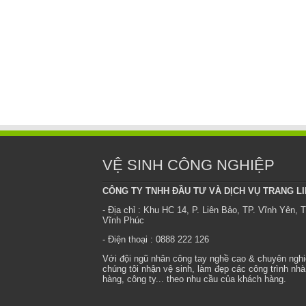
VỆ SINH CÔNG NGHIỆP
CÔNG TY TNHH ĐẦU TƯ VÀ DỊCH VỤ TRANG L
- Địa chỉ : Khu HC 14, P. Liên Bảo, TP. Vĩnh Yên, T
Vĩnh Phúc
- Điện thoại : 0888 222 126
Với đội ngũ nhân công tay nghề cao & chuyên ngh
chúng tôi nhận vệ sinh, làm đẹp các công trình nhà
hàng, công ty... theo nhu cầu của khách hàng.