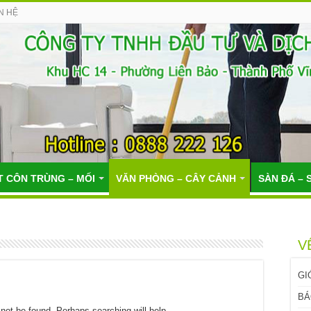
N HỆ
T CÔN TRÙNG – MỐI
VĂN PHÒNG – CÂY CẢNH
SÀN ĐÁ – 
V
GI
BÁ
not be found. Perhaps searching will help.