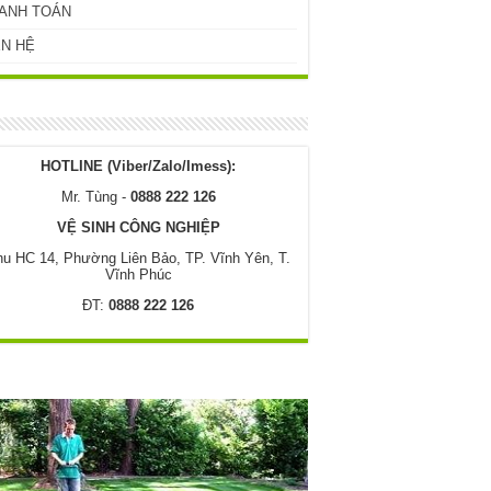
ANH TOÁN
ÊN HỆ
HOTLINE (Viber/Zalo/Imess):
Mr. Tùng -
0888 222 126
VỆ SINH CÔNG NGHIỆP
u HC 14, Phường Liên Bảo, TP. Vĩnh Yên, T.
Vĩnh Phúc
ĐT:
0888 222 126