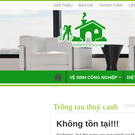
GIỚI THIỆU
BÁO GIÁ
THANH TOÁN
LIÊ
VỆ SINH CÔNG NGHIỆP
DIỆ
Trồng rau thuỷ canh
Không tồn tại!!!
Apologies, but the page you requested could 