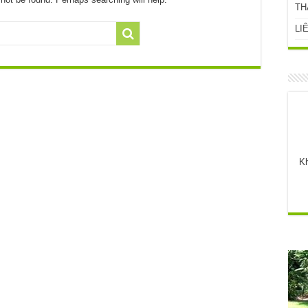
TH
LI
Kh