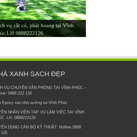
ch vụ cắt cỏ, phát hoang tại Vĩnh
ch vụ cắt cỏ tại Vĩnh Yên – Bình
ch vụ cho thuê cây văn phòng tại
a bán cây văn phòng tại Vĩnh Phúc
o thuê cây cảnh, văn phòng tại Vĩnh
úc.LH 0888222126
yên- Phúc Yên. LH 0888 222 126
nh Phúc.LH 0888 222 126.
LH: 0888222126
úc
HÀ XANH SẠCH ĐẸP
CH VỤ CHUYỂN VĂN PHÒNG TẠI VĨNH PHÚC –
line: 0888 222 126
 Epoxy sàn nhà xưởng tại Vĩnh Phúc
YỂN NHÂN VIÊN TẠP VỤ LÀM VIỆC TẠI VĨNH
C. LH: 0888222126
ỂN DỤNG CÁN BỘ KỸ THUẬT. Hotline 0888
 126