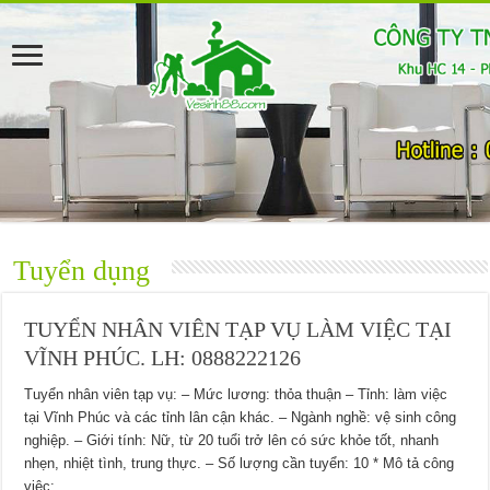
Tuyển dụng
TUYỂN NHÂN VIÊN TẠP VỤ LÀM VIỆC TẠI
VĨNH PHÚC. LH: 0888222126
Tuyển nhân viên tạp vụ: – Mức lương: thỏa thuận – Tỉnh: làm việc
tại Vĩnh Phúc và các tỉnh lân cận khác. – Ngành nghề: vệ sinh công
nghiệp. – Giới tính: Nữ, từ 20 tuổi trở lên có sức khỏe tốt, nhanh
nhẹn, nhiệt tình, trung thực. – Số lượng cần tuyển: 10 * Mô tả công
việc: …