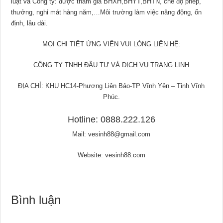
luật và Công ty: được tham gia BHXH,BHYT,BHTN, chế độ phép,
thưởng, nghỉ mát hàng năm,…Môi trường làm việc năng động, ổn
định, lâu dài.
MỌI CHI TIẾT ỨNG VIÊN VUI LÒNG LIÊN HỆ:
CÔNG TY TNHH ĐẦU TƯ VÀ DỊCH VỤ TRANG LINH
ĐỊA CHỈ: KHU HC14-Phương Liên Bảo-TP Vĩnh Yên – Tỉnh Vĩnh
Phúc.
Hotline: 0888.222.126
Mail: vesinh88@gmail.com
Website: vesinh88.com
Bình luận