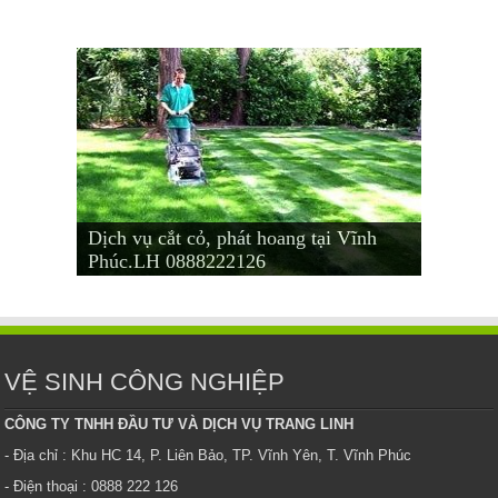
Dịch vụ cắt cỏ, phát hoang tại Vĩnh
Dịch vụ cắt cỏ tại Vĩnh Yên – Bình
Dịch vụ cho thuê cây văn phòng tại
Mua bán cây văn phòng tại Vĩnh Phúc
Cho thuê cây cảnh, văn phòng tại Vĩnh
Phúc.LH 0888222126
Xuyên- Phúc Yên. LH 0888 222 126
Vĩnh Phúc.LH 0888 222 126.
– LH: 0888222126
Phúc
VỆ SINH CÔNG NGHIỆP
CÔNG TY TNHH ĐẦU TƯ VÀ DỊCH VỤ TRANG LINH
- Địa chỉ : Khu HC 14, P. Liên Bảo, TP. Vĩnh Yên, T. Vĩnh Phúc
- Điện thoại : 0888 222 126