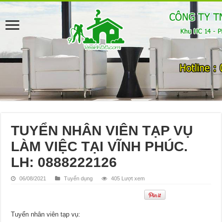
TUYỂN NHÂN VIÊN TẠP VỤ
LÀM VIỆC TẠI VĨNH PHÚC.
LH: 0888222126
06/08/2021
Tuyển dụng
405 Lượt xem
Tuyển nhân viên tạp vụ: