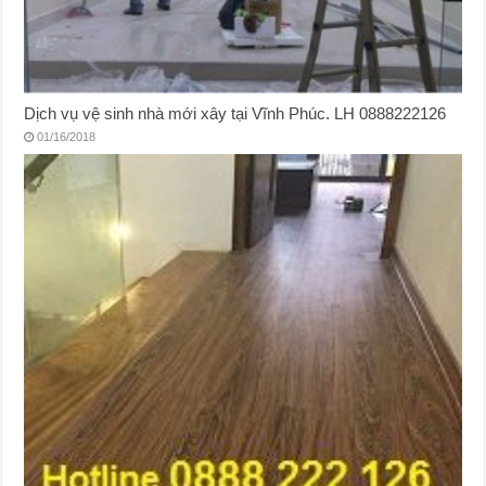
Dịch vụ vệ sinh nhà mới xây tại Vĩnh Phúc. LH 0888222126
01/16/2018