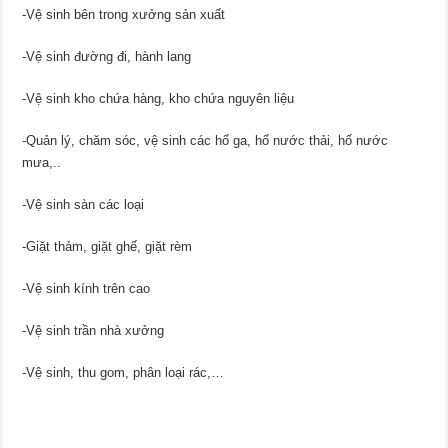
-Vệ sinh bên trong xưởng sản xuất
-Vệ sinh đường đi, hành lang
-Vệ sinh kho chứa hàng, kho chứa nguyên liệu
-Quản lý, chăm sóc, vệ sinh các hố ga, hố nước thải, hố nước
mưa,..
-Vệ sinh sàn các loại
-Giặt thảm, giặt ghế, giặt rèm
-Vệ sinh kính trên cao
-Vệ sinh trần nhà xưởng
-Vệ sinh, thu gom, phân loại rác,…