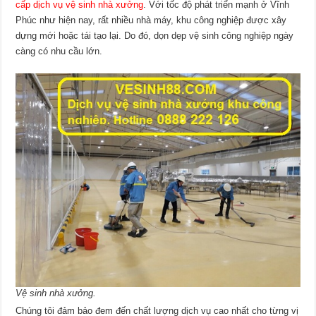
cấp dịch vụ vệ sinh nhà xưởng
. Với tốc độ phát triển mạnh ở Vĩnh
Phúc như hiện nay, rất nhiều nhà máy, khu công nghiệp được xây
dựng mới hoặc tái tạo lại. Do đó, dọn dẹp vệ sinh công nghiệp ngày
càng có nhu cầu lớn.
Vệ sinh nhà xưởng.
Chúng tôi đảm bảo đem đến chất lượng dịch vụ cao nhất cho từng vị