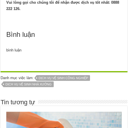
Vui lòng gọi cho chúng tôi để nhận được dịch vụ tốt nhất: 0888
222 126.
Bình luận
bình luận
Danh mục việc làm:
DỊCH VỤ VỆ SINH CÔNG NGHIỆP
DỊCH VỤ VỆ SINH NHÀ XƯỞNG
Tin tương tự