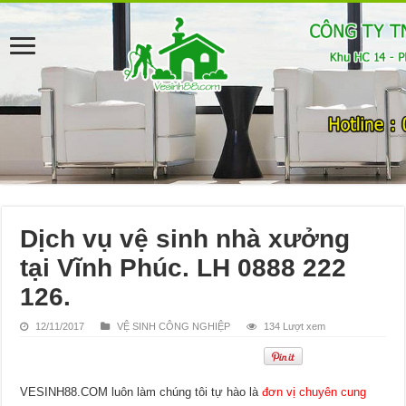
Dịch vụ vệ sinh nhà xưởng
tại Vĩnh Phúc. LH 0888 222
126.
12/11/2017
VỆ SINH CÔNG NGHIỆP
134 Lượt xem
VESINH88.COM luôn làm chúng tôi tự hào là
đơn vị chuyên cung