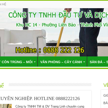
N HỆ
T CÔN TRÙNG – MỐI
VĂN PHÒNG – CÂY CẢNH
SÀN ĐÁ – 
ế
V
GI
UYÊN NGHIỆP. HOTLINE 0888222126
BÁ
Công ty TNHH TM & DV Trang Linh chuyên cung