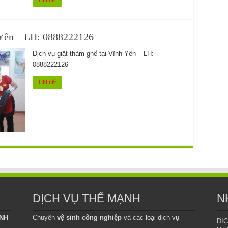
Chi tiết
̃nh Yên – LH: 0888222126
Dịch vụ giặt thảm ghế tại Vĩnh Yên – LH:
0888222126
Chi tiết
DỊCH VỤ THẾ MẠNH
N
INH
Chuyên
vệ sinh công nghiệp
và các loại dịch vụ
DỊ