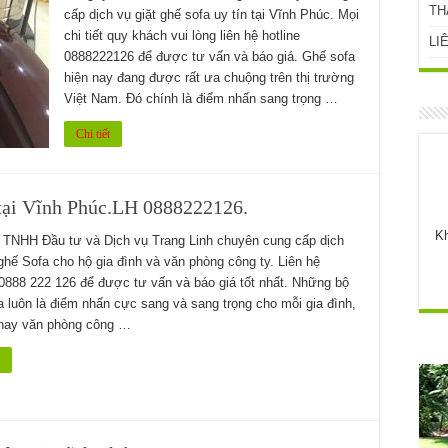
TH
cấp dịch vụ giặt ghế sofa uy tín tại Vĩnh Phúc. Mọi
chi tiết quy khách vui lòng liên hệ hotline
LI
0888222126 để được tư vấn và báo giá. Ghế sofa
hiện nay đang được rất ưa chuộng trên thị trường
Việt Nam. Đó chính là điểm nhấn sang trọng …
Chi tiết
h tại Vĩnh Phúc.LH 0888222126.
Kh
 TNHH Đầu tư và Dịch vụ Trang Linh chuyên cung cấp dịch
 ghế Sofa cho hộ gia đình và văn phòng công ty. Liên hệ
 0888 222 126 để được tư vấn và báo giá tốt nhất. Những bộ
a luôn là điểm nhấn cực sang và sang trọng cho mỗi gia đình,
hay văn phòng công …