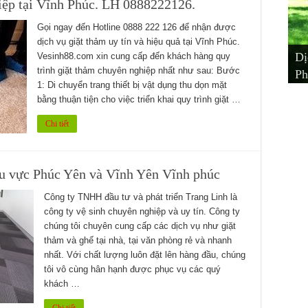
iệp tại Vĩnh Phúc. LH 0888222126.
Gọi ngay đến Hotline 0888 222 126 để nhận được
dịch vụ giặt thảm uy tín và hiệu quả tại Vĩnh Phúc.
Dị
Dị
Dị
Mu
Ch
Vesinh88.com xin cung cấp đến khách hàng quy
trình giặt thảm chuyên nghiệp nhất như sau: Bước
Ph
Xu
Vĩ
– 
Ph
1: Di chuyển trang thiết bị vật dụng thu dọn mặt
bằng thuận tiện cho việc triển khai quy trình giặt …
Chi tiết
hu vực Phúc Yên và Vĩnh Yên Vĩnh phúc
Công ty TNHH đầu tư và phát triển Trang Linh là
công ty vệ sinh chuyên nghiệp và uy tín. Công ty
chúng tôi chuyên cung cấp các dịch vụ như giặt
thảm và ghế tại nhà, tại văn phòng rẻ và nhanh
nhất. Với chất lượng luôn đặt lên hàng đầu, chúng
tôi vô cùng hân hạnh được phục vụ các quý
khách …