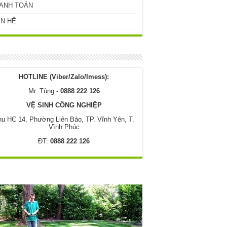
ANH TOÁN
ÊN HỆ
HOTLINE (Viber/Zalo/Imess):
Mr. Tùng -
0888 222 126
VỆ SINH CÔNG NGHIỆP
u HC 14, Phường Liên Bảo, TP. Vĩnh Yên, T.
Vĩnh Phúc
ĐT:
0888 222 126