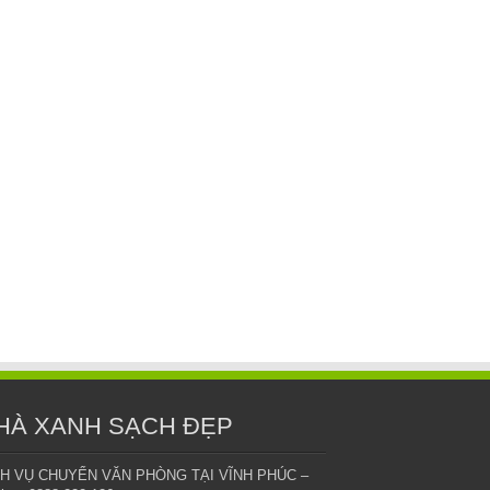
HÀ XANH SẠCH ĐẸP
CH VỤ CHUYỂN VĂN PHÒNG TẠI VĨNH PHÚC –